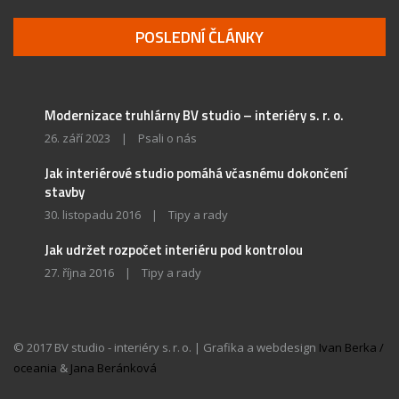
POSLEDNÍ ČLÁNKY
Modernizace truhlárny BV studio – interiéry s. r. o.
26. září 2023
|
Psali o nás
Jak interiérové studio pomáhá včasnému dokončení
stavby
30. listopadu 2016
|
Tipy a rady
Jak udržet rozpočet interiéru pod kontrolou
27. října 2016
|
Tipy a rady
© 2017 BV studio - interiéry s. r. o. | Grafika a webdesign
Ivan Berka /
oceania
&
Jana Beránková