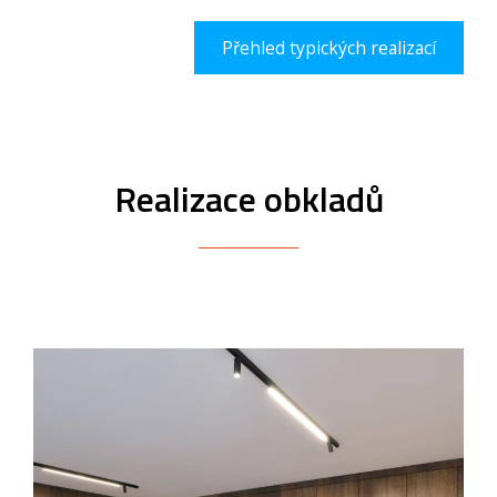
Přehled typických realizací
Realizace obkladů