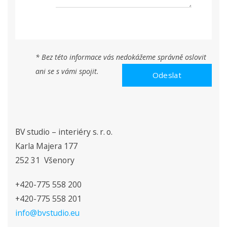
* Bez této informace vás nedokážeme správně oslovit
ani se s vámi spojit.
BV studio – interiéry s. r. o.
Karla Majera 177
252 31 Všenory
+420-775 558 200
+420-775 558 201
info@bvstudio.eu