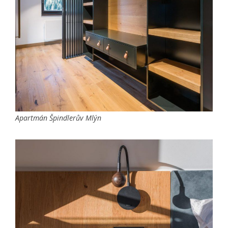
Apartmán Špindlerův Mlýn