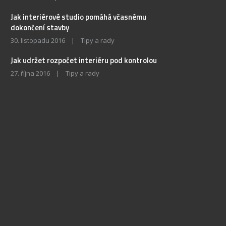
Jak interiérové studio pomáhá včasnému
dokončení stavby
30. listopadu 2016
|
Tipy a rady
Jak udržet rozpočet interiéru pod kontrolou
27. října 2016
|
Tipy a rady