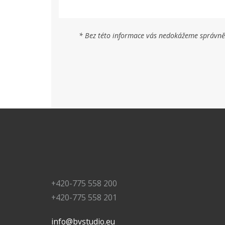
* Bez této informace vás nedokážeme správně o
+420-775 558 200
+420-775 558 201
info@bvstudio.eu