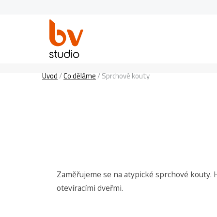
Úvod
/
Co děláme
/
Sprchové kouty
Zaměřujeme se na atypické sprchové kouty. H
otevíracími dveřmi.