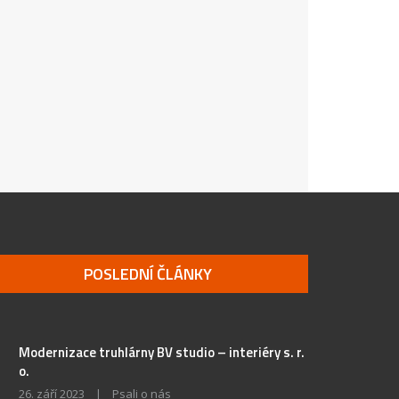
POSLEDNÍ ČLÁNKY
Modernizace truhlárny BV studio – interiéry s. r.
o.
26. září 2023
|
Psali o nás