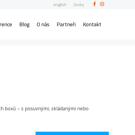
english
česky
rence
Blog
O nás
Partneři
Kontakt
ých boxů – s posuvnými, skládanými nebo