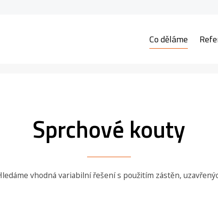
Co děláme
Refe
Sprchové kouty
ledáme vhodná variabilní řešení s použitím zástěn, uzavřen