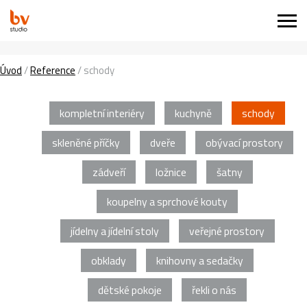
Úvod
/
Reference
/
schody
kompletní interiéry
kuchyně
schody
skleněné příčky
dveře
obývací prostory
zádveří
ložnice
šatny
koupelny a sprchové kouty
jídelny a jídelní stoly
veřejné prostory
obklady
knihovny a sedačky
dětské pokoje
řekli o nás