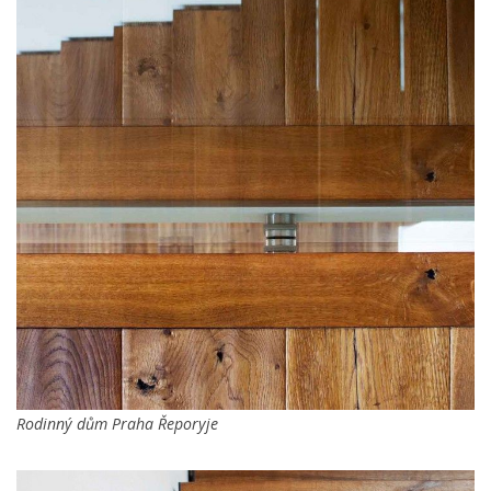
Rodinný dům Praha Řeporyje