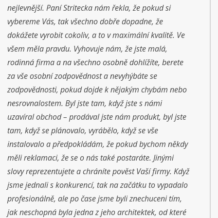
nejlevnější. Paní Stritecka nám řekla, že pokud si
vybereme Vás, tak všechno dobře dopadne, že
dokážete vyrobit cokoliv, a to v maximální kvalitě. Ve
všem měla pravdu. Vyhovuje nám, že jste malá,
rodinná firma a na všechno osobně dohlížíte, berete
za vše osobní zodpovědnost a nevyhýbáte se
zodpovědnosti, pokud dojde k nějakým chybám nebo
nesrovnalostem. Byl jste tam, když jste s námi
uzavíral obchod – prodával jste nám produkt, byl jste
tam, když se plánovalo, vyrábělo, když se vše
instalovalo a předpokládám, že pokud bychom někdy
měli reklamaci, že se o nás také postaráte. Jinými
slovy reprezentujete a chráníte pověst Vaší firmy. Když
jsme jednali s konkurencí, tak na začátku to vypadalo
profesionálně, ale po čase jsme byli znechuceni tím,
jak neschopná byla jedna z jeho architektek, od které