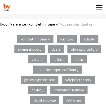
Úvod
/
Reference
/
kompletní interiéry
/
Rodinný dům Unětice
kompletní interiéry
kuchyně
schody
skleněné příčky
dveře
obývací prostory
zádveří
ložnice
šatny
koupelny a sprchové kouty
jídelny a jídelní stoly
veřejné prostory
obklady
knihovny a sedačky
dětské pokoje
řekli o nás