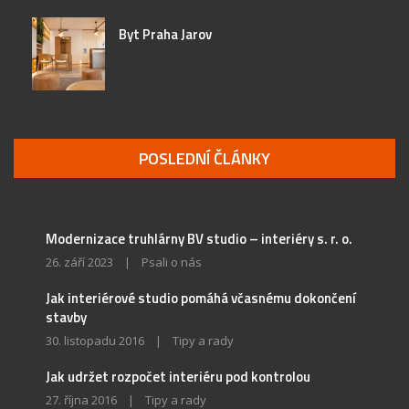
Byt Praha Jarov
POSLEDNÍ ČLÁNKY
Modernizace truhlárny BV studio – interiéry s. r. o.
26. září 2023
|
Psali o nás
Jak interiérové studio pomáhá včasnému dokončení
stavby
30. listopadu 2016
|
Tipy a rady
Jak udržet rozpočet interiéru pod kontrolou
27. října 2016
|
Tipy a rady