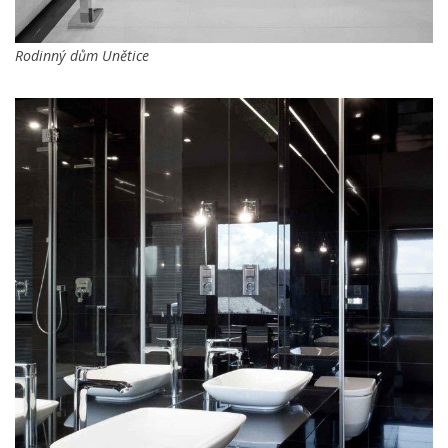
Rodinný dům Unětice