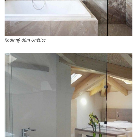
Rodinný dům Unětice