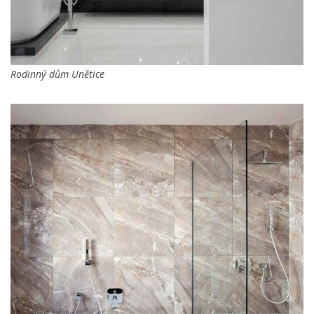
Rodinný dům Unětice