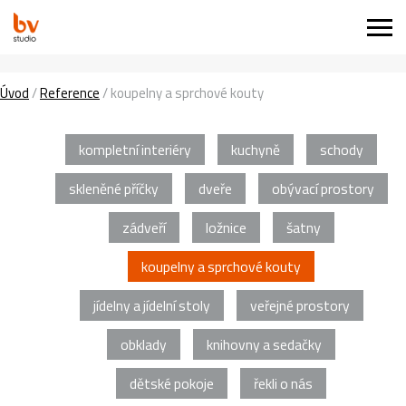
Úvod
/
Reference
/
koupelny a sprchové kouty
kompletní interiéry
kuchyně
schody
skleněné příčky
dveře
obývací prostory
zádveří
ložnice
šatny
koupelny a sprchové kouty
jídelny a jídelní stoly
veřejné prostory
obklady
knihovny a sedačky
dětské pokoje
řekli o nás