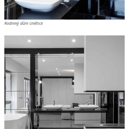
Rodinný dům Unětice