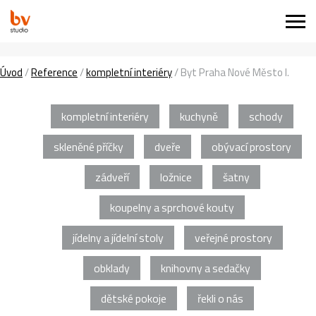
Úvod
/
Reference
/
kompletní interiéry
/
Byt Praha Nové Město I.
kompletní interiéry
kuchyně
schody
skleněné příčky
dveře
obývací prostory
zádveří
ložnice
šatny
koupelny a sprchové kouty
jídelny a jídelní stoly
veřejné prostory
obklady
knihovny a sedačky
dětské pokoje
řekli o nás