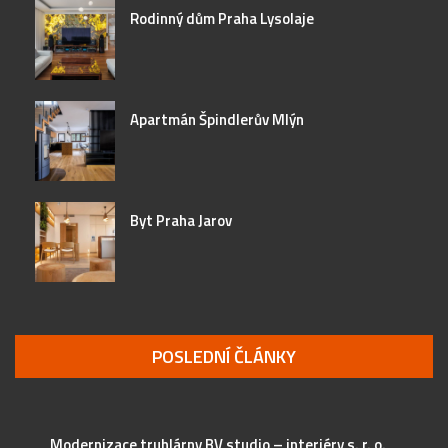
Rodinný dům Praha Lysolaje
Apartmán Špindlerův Mlýn
Byt Praha Jarov
POSLEDNÍ ČLÁNKY
Modernizace truhlárny BV studio – interiéry s. r. o.