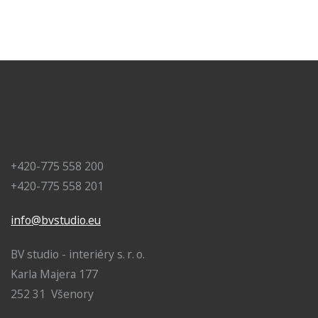
+420-775 558 200
+420-775 558 201
info@bvstudio.eu
BV studio - interiéry s. r. o.
Karla Majera 177
252 31 Všenory