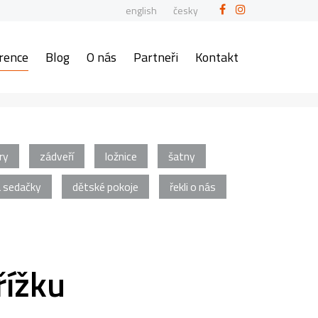
english
česky
rence
Blog
O nás
Partneři
Kontakt
ry
zádveří
ložnice
šatny
a sedačky
dětské pokoje
řekli o nás
řížku