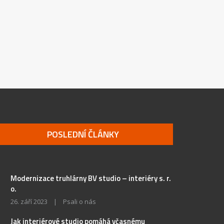
POSLEDNÍ ČLÁNKY
Modernizace truhlárny BV studio – interiéry s. r.
o.
26. září 2023
|
Psali o nás
Jak interiérové studio pomáhá včasnému