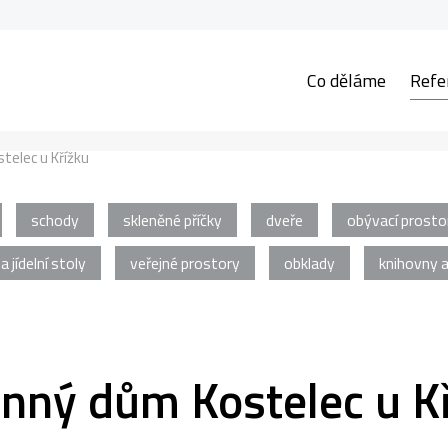
Co děláme
Refe
telec u Křížku
schody
skleněné příčky
dveře
obývací prosto
 a jídelní stoly
veřejné prostory
obklady
knihovny 
nný dům Kostelec u K