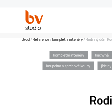
Úvod
/
Reference
/
kompletní interiéry
/
Rodinný dům Kos
kompletní interiéry
kuchyně
koupelny a sprchové kouty
jídelny
Rodi