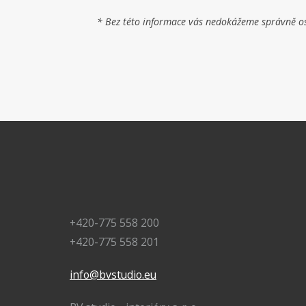
* Bez této informace vás nedokážeme správně osl
+420-775 558 200
+420-775 558 201
info@bvstudio.eu