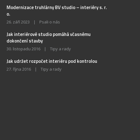
Modernizace truhlárny BV studio – interiéry s. r.
o.
26. září 2023
|
Psali o nás
Jak interiérové studio pomáhá včasnému
dokončení stavby
30. listopadu 2016
|
Tipy a rady
Jak udržet rozpočet interiéru pod kontrolou
27. října 2016
|
Tipy a rady