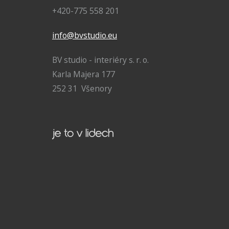
+420-775 558 201
info@bvstudio.eu
BV studio - interiéry s. r. o.
Karla Majera 177
252 31 Všenory