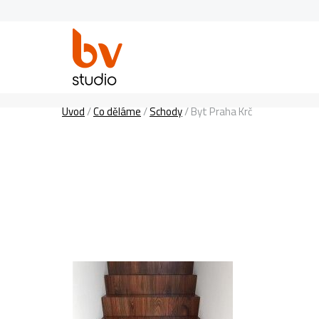
Úvod
/
Co děláme
/
Schody
/
Byt Praha Krč