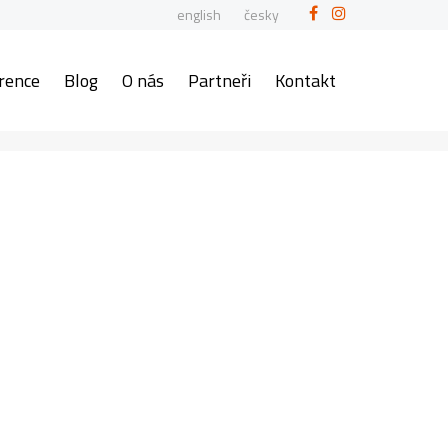
english
česky
rence
Blog
O nás
Partneři
Kontakt