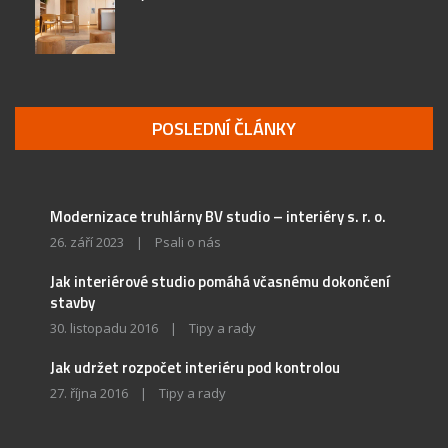
POSLEDNÍ ČLÁNKY
Modernizace truhlárny BV studio – interiéry s. r. o.
26. září 2023
|
Psali o nás
Jak interiérové studio pomáhá včasnému dokončení
stavby
30. listopadu 2016
|
Tipy a rady
Jak udržet rozpočet interiéru pod kontrolou
27. října 2016
|
Tipy a rady