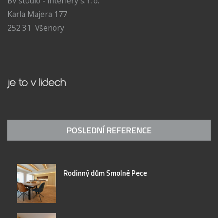
BV studio - interiéry s. r. o.
Karla Majera 177
252 31 Všenory
POSLEDNÍ REFERENCE
Rodinný dům Smolné Pece