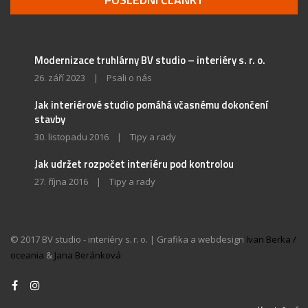
Modernizace truhlárny BV studio – interiéry s. r. o.
26. září 2023
|
Psali o nás
Jak interiérové studio pomáhá včasnému dokončení
stavby
30. listopadu 2016
|
Tipy a rady
Jak udržet rozpočet interiéru pod kontrolou
27. října 2016
|
Tipy a rady
© 2017 BV studio - interiéry s. r. o. | Grafika a webdesign
Ivan Berka /
oceania
&
Jana Beránková