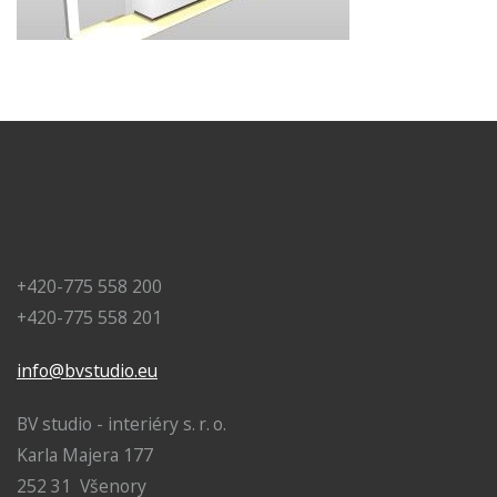
+420-775 558 200
+420-775 558 201
info@bvstudio.eu
BV studio - interiéry s. r. o.
Karla Majera 177
252 31 Všenory