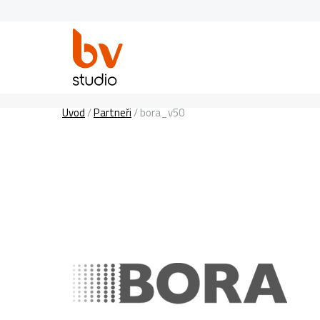
Úvod
/
Partneři
/
bora_v50