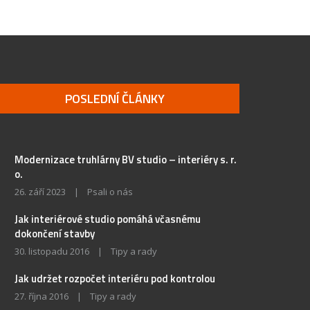
POSLEDNÍ ČLÁNKY
Modernizace truhlárny BV studio – interiéry s. r.
o.
26. září 2023
|
Psali o nás
Jak interiérové studio pomáhá včasnému
dokončení stavby
30. listopadu 2016
|
Tipy a rady
Jak udržet rozpočet interiéru pod kontrolou
27. října 2016
|
Tipy a rady