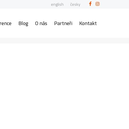
english
česky
rence
Blog
O nás
Partneři
Kontakt