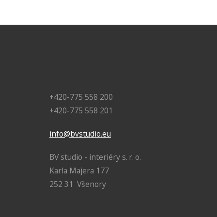
+420-775 558 200
+420-775 558 201
info@bvstudio.eu
BV studio - interiéry s. r. o.
Karla Majera 177
252 31 Všenory