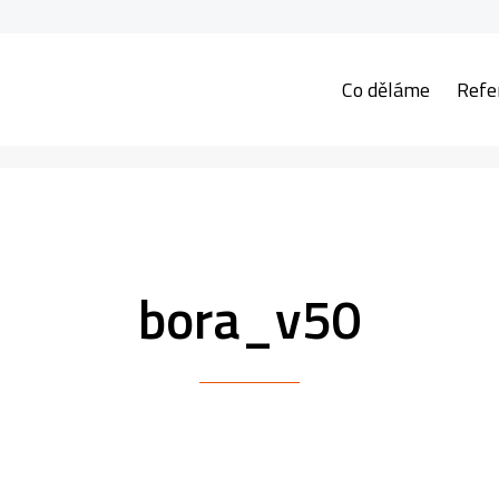
Co děláme
Refe
bora_v50