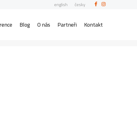
english
česky
rence
Blog
O nás
Partneři
Kontakt