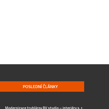
POSLEDNÍ ČLÁNKY
Modernizace truhlárny BV studio – interiéry s. r.