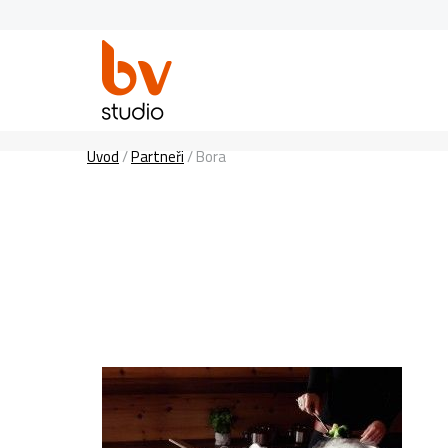
Úvod
/
Partneři
/
Bora