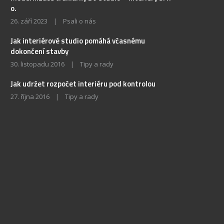
o.
26. září 2023
|
Psali o nás
Jak interiérové studio pomáhá včasnému
dokončení stavby
30. listopadu 2016
|
Tipy a rady
Jak udržet rozpočet interiéru pod kontrolou
27. října 2016
|
Tipy a rady