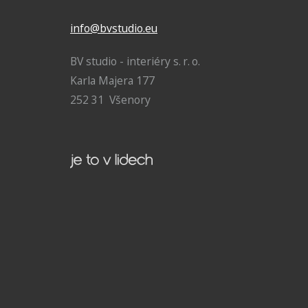
info@bvstudio.eu
BV studio - interiéry s. r. o.
Karla Majera 177
252 31 Všenory