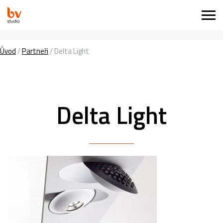
Úvod
/
Partneři
/
Delta Light
Delta Light