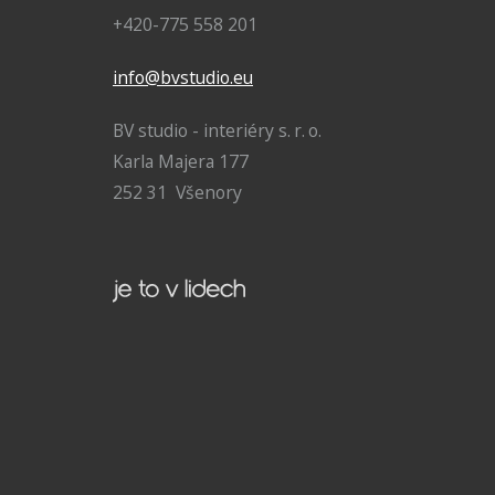
+420-775 558 201
info@bvstudio.eu
BV studio - interiéry s. r. o.
Karla Majera 177
252 31 Všenory