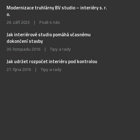
Modernizace truhlárny BV studio – interiéry s. r.
o.
26. září 2023
|
Psali o nás
Jak interiérové studio pomáhá včasnému
dokončení stavby
30. listopadu 2016
|
Tipy a rady
Jak udržet rozpočet interiéru pod kontrolou
27. října 2016
|
Tipy a rady