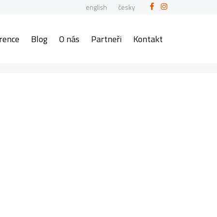
english
česky
rence
Blog
O nás
Partneři
Kontakt