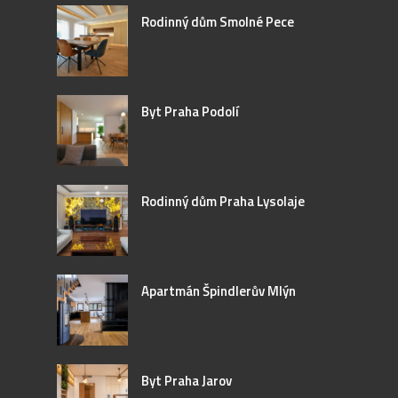
Rodinný dům Smolné Pece
Byt Praha Podolí
Rodinný dům Praha Lysolaje
Apartmán Špindlerův Mlýn
Byt Praha Jarov