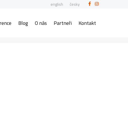
english
česky
rence
Blog
O nás
Partneři
Kontakt