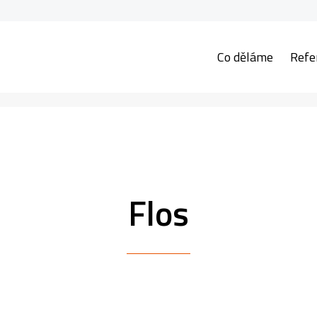
Co děláme
Refe
Flos