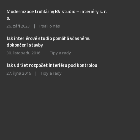
Modernizace truhlárny BV studio – interiéry s. r.
o.
26. září 2023
|
Psali o nás
Jak interiérové studio pomáhá včasnému
dokončení stavby
30. listopadu 2016
|
Tipy a rady
Jak udržet rozpočet interiéru pod kontrolou
27. října 2016
|
Tipy a rady