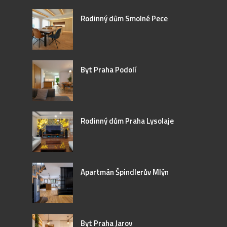
Rodinný dům Smolné Pece
Byt Praha Podolí
Rodinný dům Praha Lysolaje
Apartmán Špindlerův Mlýn
Byt Praha Jarov