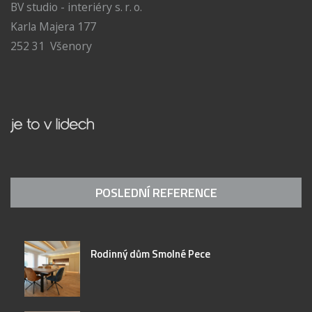
BV studio - interiéry s. r. o.
Karla Majera 177
252 31 Všenory
POSLEDNÍ REFERENCE
Rodinný dům Smolné Pece