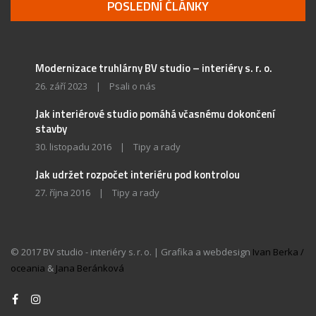
POSLEDNÍ ČLÁNKY
Modernizace truhlárny BV studio – interiéry s. r. o.
26. září 2023
|
Psali o nás
Jak interiérové studio pomáhá včasnému dokončení
stavby
30. listopadu 2016
|
Tipy a rady
Jak udržet rozpočet interiéru pod kontrolou
27. října 2016
|
Tipy a rady
© 2017 BV studio - interiéry s. r. o. | Grafika a webdesign
Ivan Berka /
oceania
&
Jana Beránková