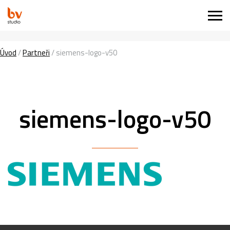
Úvod
/
Partneři
/
siemens-logo-v50
siemens-logo-v50