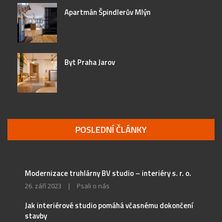
Apartmán Špindlerův Mlýn
Byt Praha Jarov
POSLEDNÍ ČLÁNKY
Modernizace truhlárny BV studio – interiéry s. r. o.
26. září 2023
|
Psali o nás
Jak interiérové studio pomáhá včasnému dokončení
stavby