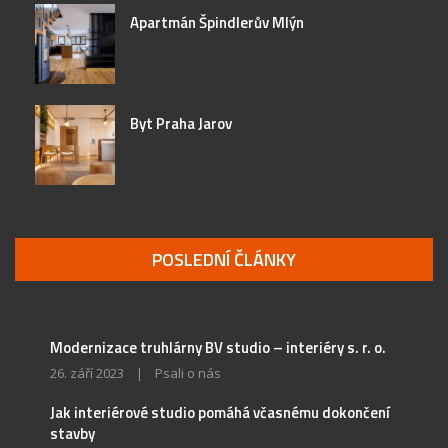
Apartmán Špindlerův Mlýn
Byt Praha Jarov
POSLEDNÍ ČLÁNKY
Modernizace truhlárny BV studio – interiéry s. r. o.
26. září 2023
|
Psali o nás
Jak interiérové studio pomáhá včasnému dokončení
stavby