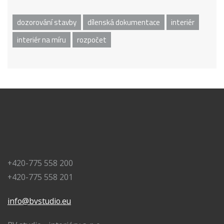
dozorování stavby
dílenská dokumentace
interiér
interiér na míru
rozpočet
+420-775 558 200
+420-775 558 201
info@bvstudio.eu