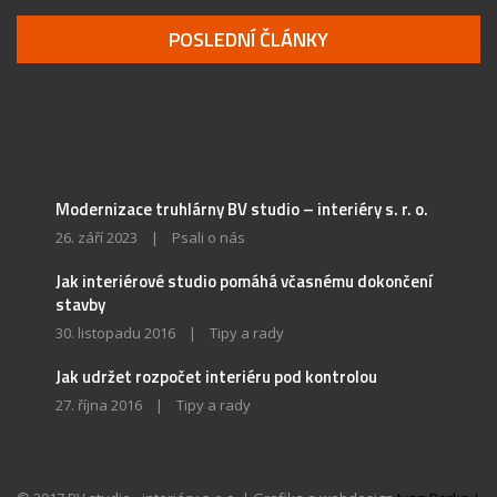
POSLEDNÍ ČLÁNKY
Modernizace truhlárny BV studio – interiéry s. r. o.
26. září 2023
|
Psali o nás
Jak interiérové studio pomáhá včasnému dokončení
stavby
30. listopadu 2016
|
Tipy a rady
Jak udržet rozpočet interiéru pod kontrolou
27. října 2016
|
Tipy a rady