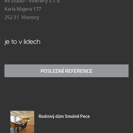
BV studio - interiéry s. r. o.
Karla Majera 177
252 31 Všenory
POSLEDNÍ REFERENCE
Rodinný dům Smolné Pece