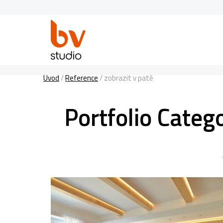
Úvod
/
Reference
/
zobrazit v patě
Portfolio Categ