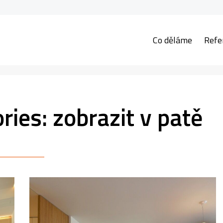
Co děláme
Refe
ories:
zobrazit v patě