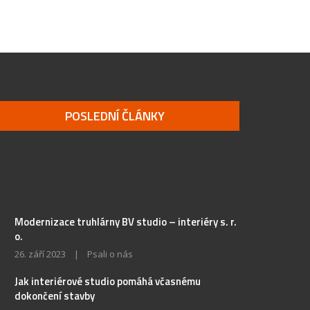
POSLEDNÍ ČLÁNKY
Modernizace truhlárny BV studio – interiéry s. r.
o.
26. září 2023
|
Psali o nás
Jak interiérové studio pomáhá včasnému
dokončení stavby