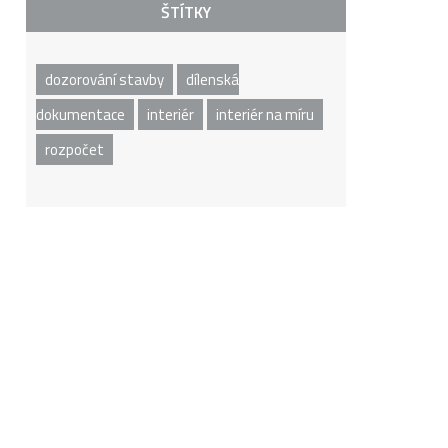
ŠTÍTKY
dozorování stavby
dílenská
dokumentace
interiér
interiér na míru
rozpočet