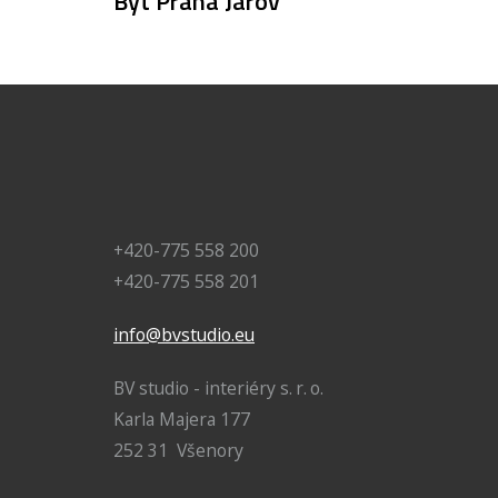
Byt Praha Jarov
+420-775 558 200
+420-775 558 201
info@bvstudio.eu
BV studio - interiéry s. r. o.
Karla Majera 177
252 31 Všenory