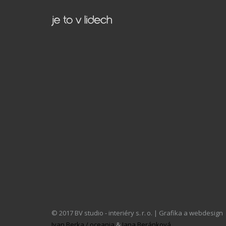
© 2017 BV studio - interiéry s. r. o. | Grafika a webdesign
Ivan Berka / oceania
&
Jana Beránková