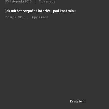
30. listopadu 2016
|
Tipy a rady
Jak udržet rozpočet interiéru pod kontrolou
27. října 2016
|
Tipy a rady
Ke stažení