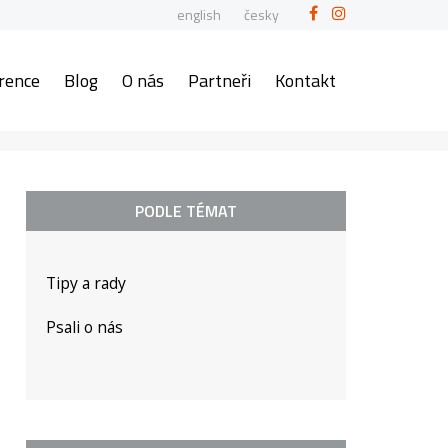
english
česky
rence
Blog
O nás
Partneři
Kontakt
PODLE TÉMAT
Tipy a rady
Psali o nás