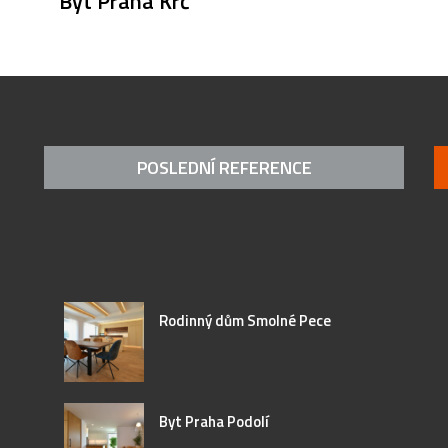
Byt Praha Krč
POSLEDNÍ REFERENCE
Rodinný dům Smolné Pece
Byt Praha Podolí