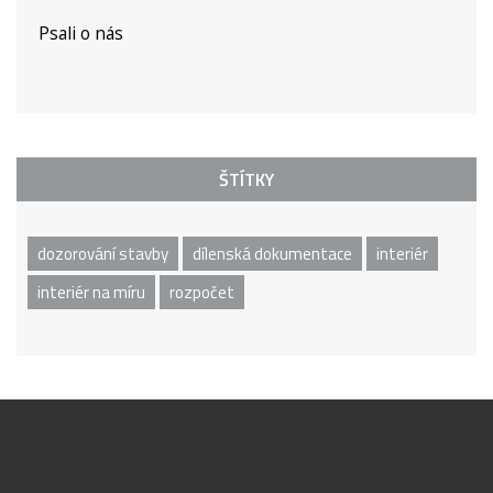
Psali o nás
ŠTÍTKY
dozorování stavby
dílenská dokumentace
interiér
interiér na míru
rozpočet