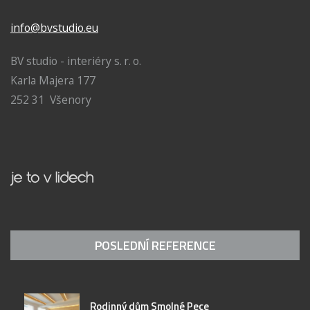
info@bvstudio.eu
BV studio - interiéry s. r. o.
Karla Majera 177
252 31 Všenory
POSLEDNÍ REFERENCE
Rodinný dům Smolné Pece