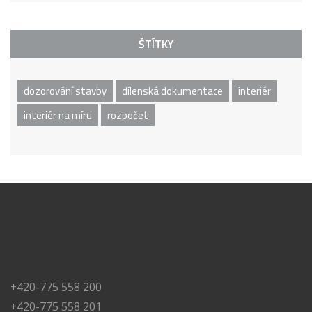
ŠTÍTKY
dozorování stavby
dílenská dokumentace
interiér
interiér na míru
rozpočet
+420-775 558 200
+420-775 558 201