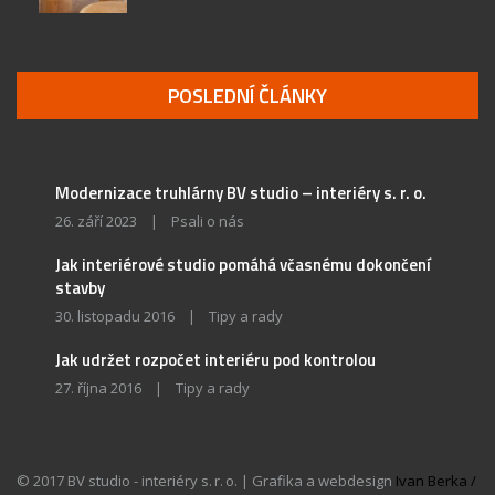
POSLEDNÍ ČLÁNKY
Modernizace truhlárny BV studio – interiéry s. r. o.
26. září 2023
|
Psali o nás
Jak interiérové studio pomáhá včasnému dokončení
stavby
30. listopadu 2016
|
Tipy a rady
Jak udržet rozpočet interiéru pod kontrolou
27. října 2016
|
Tipy a rady
© 2017 BV studio - interiéry s. r. o. | Grafika a webdesign
Ivan Berka /