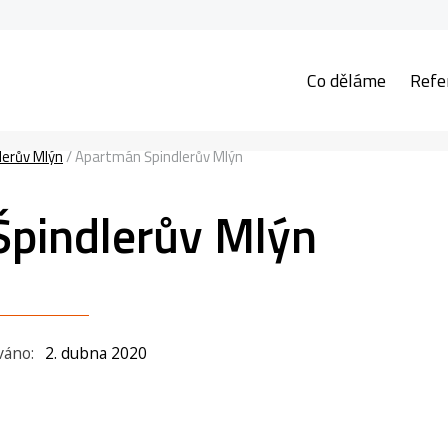
Co děláme
Refe
erův Mlýn
/
Apartmán Špindlerův Mlýn
pindlerův Mlýn
váno:
2. dubna 2020