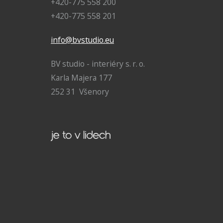
+420-775 558 200
+420-775 558 201
info@bvstudio.eu
BV studio - interiéry s. r. o.
Karla Majera 177
252 31 Všenory