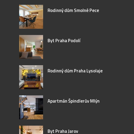
Rodinný dům Smolné Pece
Byt Praha Podolí
Rodinný dům Praha Lysolaje
Apartmán Špindlerův Mlýn
Byt Praha Jarov