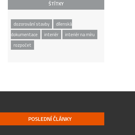
ŠTÍTKY
dozorování stavby
dílenská
dokumentace
interiér
interiér na míru
rozpočet
POSLEDNÍ ČLÁNKY