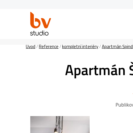
Úvod
/
Reference
/
kompletní interiéry
/
Apartmán Špindl
Apartmán Š
Publiko