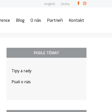
english
česky
rence
Blog
O nás
Partneři
Kontakt
PODLE TÉMAT
Tipy a rady
Psali o nás