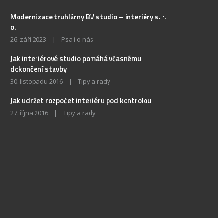
Modernizace truhlárny BV studio – interiéry s. r.
o.
26. září 2023
|
Psali o nás
Jak interiérové studio pomáhá včasnému
dokončení stavby
30. listopadu 2016
|
Tipy a rady
Jak udržet rozpočet interiéru pod kontrolou
27. října 2016
|
Tipy a rady