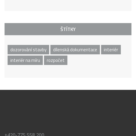
ŠTÍTKY
dozorování stavby
dílenská dokumentace
interiér
interiér na míru
rozpočet
+420-775 558 200