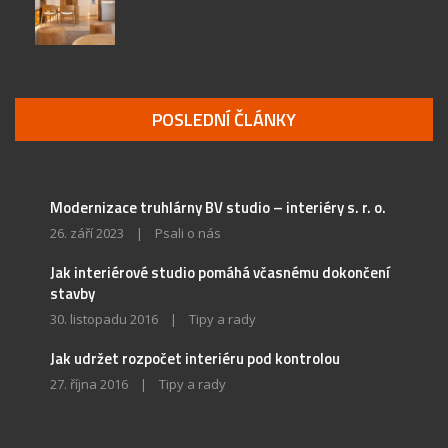
POSLEDNÍ ČLÁNKY
Modernizace truhlárny BV studio – interiéry s. r. o.
26. září 2023
|
Psali o nás
Jak interiérové studio pomáhá včasnému dokončení
stavby
30. listopadu 2016
|
Tipy a rady
Jak udržet rozpočet interiéru pod kontrolou
27. října 2016
|
Tipy a rady