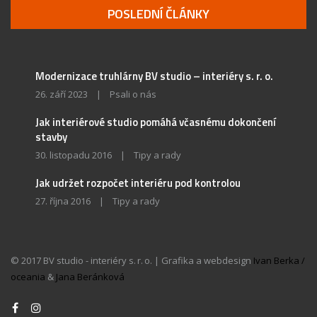
POSLEDNÍ ČLÁNKY
Modernizace truhlárny BV studio – interiéry s. r. o.
26. září 2023
|
Psali o nás
Jak interiérové studio pomáhá včasnému dokončení
stavby
30. listopadu 2016
|
Tipy a rady
Jak udržet rozpočet interiéru pod kontrolou
27. října 2016
|
Tipy a rady
© 2017 BV studio - interiéry s. r. o. | Grafika a webdesign
Ivan Berka /
oceania
&
Jana Beránková