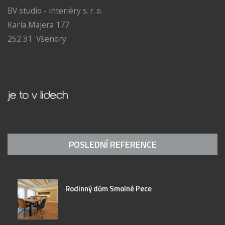
BV studio - interiéry s. r. o.
Karla Majera 177
252 31 Všenory
POSLEDNÍ REFERENCE
Rodinný dům Smolné Pece