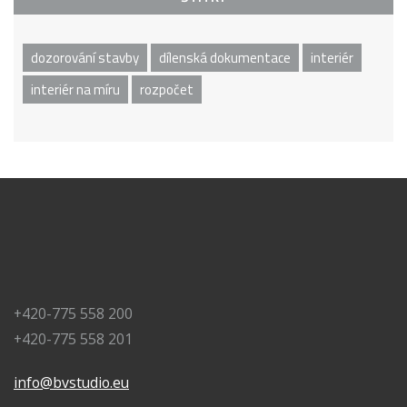
dozorování stavby
dílenská dokumentace
interiér
interiér na míru
rozpočet
+420-775 558 200
+420-775 558 201
info@bvstudio.eu