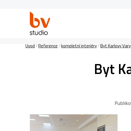
Úvod
/
Reference
/
kompletní interiéry
/
Byt Karlovy Vary
Byt K
Publik