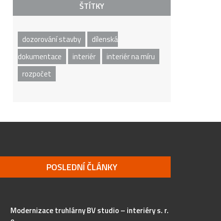
ŠTÍTKY
dozorování stavby
dílenská
dokumentace
interiér
interiér na míru
rozpočet
POSLEDNÍ ČLÁNKY
Modernizace truhlárny BV studio – interiéry s. r.
o.