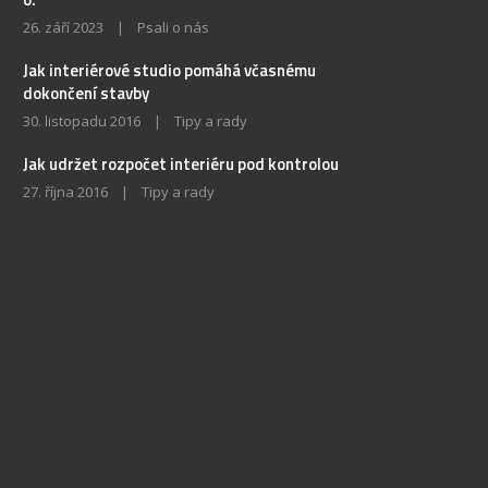
26. září 2023
|
Psali o nás
Jak interiérové studio pomáhá včasnému
dokončení stavby
30. listopadu 2016
|
Tipy a rady
Jak udržet rozpočet interiéru pod kontrolou
27. října 2016
|
Tipy a rady