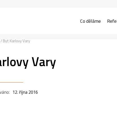
Co děláme
Refe
/
Byt Karlovy Vary
arlovy Vary
ováno:
12. října 2016