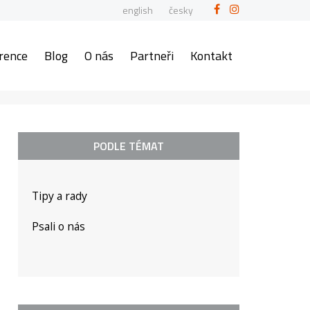
english
česky
rence
Blog
O nás
Partneři
Kontakt
PODLE TÉMAT
Tipy a rady
Psali o nás