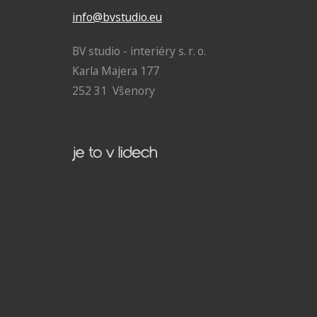
info@bvstudio.eu
BV studio - interiéry s. r. o.
Karla Majera 177
252 31 Všenory