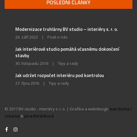
POSLEDNÍ ČLÁNKY
Modernizace truhlárny BV studio – interiéry s. r. o.
26. září 2023
|
Psali o nás
Jak interiérové studio pomáhá včasnému dokončení
stavby
30. listopadu 2016
|
Tipy a rady
Jak udržet rozpočet interiéru pod kontrolou
27. října 2016
|
Tipy a rady
© 2017 BV studio - interiéry s. r. o. | Grafika a webdesign
Ivan Berka /
oceania
&
Jana Beránková