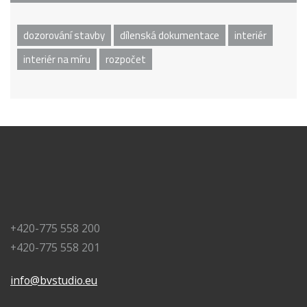
dozorování stavby
dílenská dokumentace
interiér
interiér na míru
rozpočet
+420-775 558 200
+420-775 558 201
info@bvstudio.eu