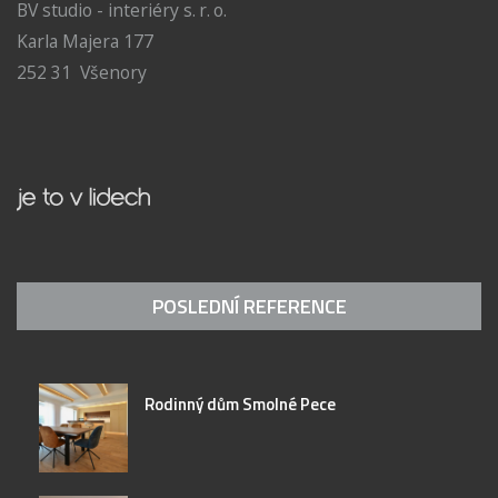
BV studio - interiéry s. r. o.
Karla Majera 177
252 31 Všenory
POSLEDNÍ REFERENCE
Rodinný dům Smolné Pece