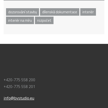
dozorování stavby
dílenská dokumentace
interiér
interiér na míru
rozpočet
+420-775 558 200
+420-775 558 201
info@bvstudio.eu