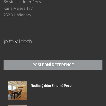
BV studio - interiéry s. r. o.
Karla Majera 177
252 31 Všenory
POSLEDNÍ REFERENCE
Rodinný dům Smolné Pece