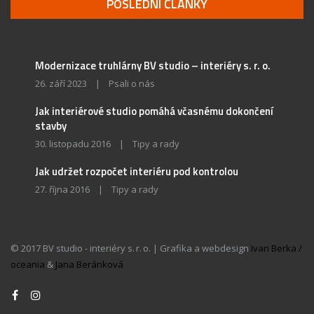
POSLEDNÍ ČLÁNKY
Modernizace truhlárny BV studio – interiéry s. r. o.
26. září 2023
|
Psali o nás
Jak interiérové studio pomáhá včasnému dokončení
stavby
30. listopadu 2016
|
Tipy a rady
Jak udržet rozpočet interiéru pod kontrolou
27. října 2016
|
Tipy a rady
© 2017 BV studio - interiéry s. r. o. | Grafika a webdesign
Ivan Berka /
oceania
&
Jana Beránková