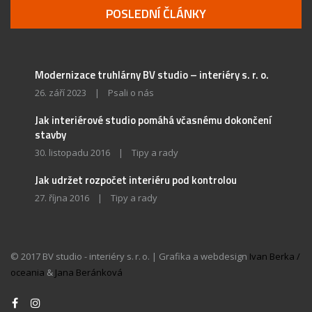
POSLEDNÍ ČLÁNKY
Modernizace truhlárny BV studio – interiéry s. r. o.
26. září 2023
|
Psali o nás
Jak interiérové studio pomáhá včasnému dokončení
stavby
30. listopadu 2016
|
Tipy a rady
Jak udržet rozpočet interiéru pod kontrolou
27. října 2016
|
Tipy a rady
© 2017 BV studio - interiéry s. r. o. | Grafika a webdesign
Ivan Berka /
oceania
&
Jana Beránková