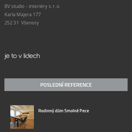
BV studio - interiéry s. r. o.
Karla Majera 177
252 31 Všenory
POSLEDNÍ REFERENCE
Rodinný dům Smolné Pece