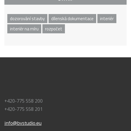
dozorování stavby
dílenská dokumentace
interiér
interiér na míru
rozpočet
+420-775 558 200
+420-775 558 201
info@bvstudio.eu