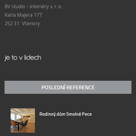
BV studio - interiéry s. r. o.
Karla Majera 177
252 31 Všenory
POSLEDNÍ REFERENCE
Rodinný dům Smolné Pece