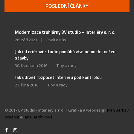
POSLEDNÍ ČLÁNKY
Modernizace truhlárny BV studio – interiéry s. r. o.
26. září 2023
|
Psali o nás
Jak interiérové studio pomáhá včasnému dokončení
stavby
30. listopadu 2016
|
Tipy a rady
Jak udržet rozpočet interiéru pod kontrolou
27. října 2016
|
Tipy a rady
© 2017 BV studio - interiéry s. r. o. | Grafika a webdesign
Ivan Berka /
oceania
&
Jana Beránková