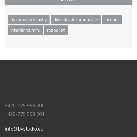
dozorování stavby
dílenská dokumentace
interiér
interiér na míru
rozpočet
+420-775 558 200
+420-775 558 201
info@bvstudio.eu