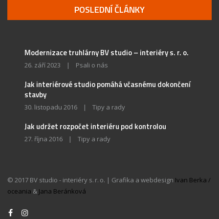
POSLEDNÍ ČLÁNKY
Modernizace truhlárny BV studio – interiéry s. r. o.
26. září 2023
|
Psali o nás
Jak interiérové studio pomáhá včasnému dokončení
stavby
30. listopadu 2016
|
Tipy a rady
Jak udržet rozpočet interiéru pod kontrolou
27. října 2016
|
Tipy a rady
© 2017 BV studio - interiéry s. r. o. | Grafika a webdesign
Ivan Berka /
oceania
&
Jana Beránková