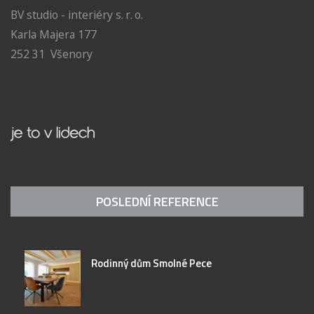
BV studio - interiéry s. r. o.
Karla Majera 177
252 31 Všenory
POSLEDNÍ REFERENCE
Rodinný dům Smolné Pece