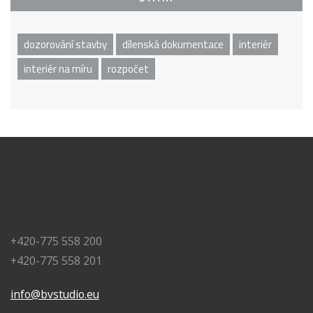
dozorování stavby
dílenská dokumentace
interiér
interiér na míru
rozpočet
+420-775 558 200
+420-775 558 201
info@bvstudio.eu