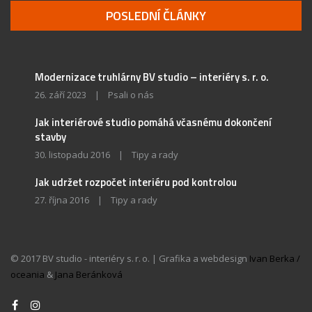
POSLEDNÍ ČLÁNKY
Modernizace truhlárny BV studio – interiéry s. r. o.
26. září 2023
|
Psali o nás
Jak interiérové studio pomáhá včasnému dokončení
stavby
30. listopadu 2016
|
Tipy a rady
Jak udržet rozpočet interiéru pod kontrolou
27. října 2016
|
Tipy a rady
© 2017 BV studio - interiéry s. r. o. | Grafika a webdesign
Ivan Berka /
oceania
&
Jana Beránková