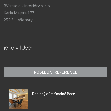
BV studio - interiéry s. r. o.
Karla Majera 177
252 31 Všenory
POSLEDNÍ REFERENCE
Rodinný dům Smolné Pece