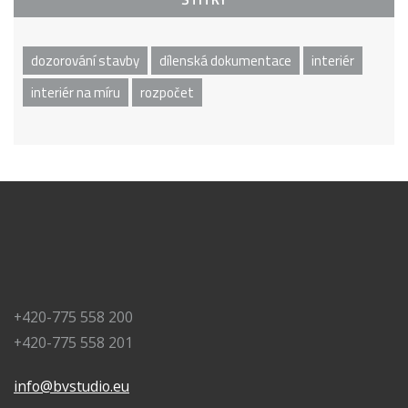
dozorování stavby
dílenská dokumentace
interiér
interiér na míru
rozpočet
+420-775 558 200
+420-775 558 201
info@bvstudio.eu