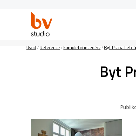
Úvod
/
Reference
/
kompletní interiéry
/
Byt Praha Letná
Byt P
Publik