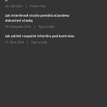
26. září 2023
|
Psali o nás
Jak interiérové studio pomáhá včasnému
dokončení stavby
30. listopadu 2016
|
Tipy a rady
Jak udržet rozpočet interiéru pod kontrolou
27. října 2016
|
Tipy a rady