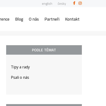
english
česky
rence
Blog
O nás
Partneři
Kontakt
PODLE TÉMAT
Tipy a rady
Psali o nás