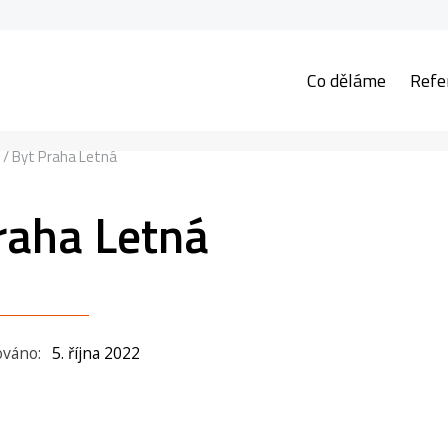
Co děláme
Refe
/
Byt Praha Letná
raha Letná
ováno:
5. října 2022