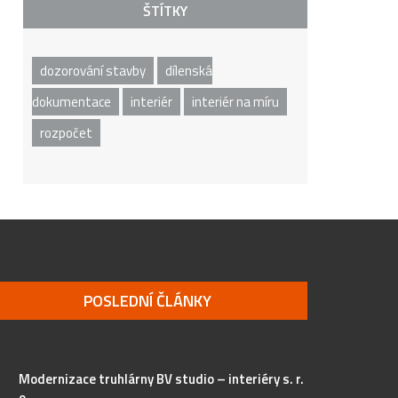
ŠTÍTKY
dozorování stavby
dílenská
dokumentace
interiér
interiér na míru
rozpočet
POSLEDNÍ ČLÁNKY
Modernizace truhlárny BV studio – interiéry s. r.
o.