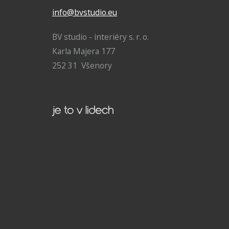
info@bvstudio.eu
BV studio - interiéry s. r. o.
Karla Majera 177
252 31 Všenory