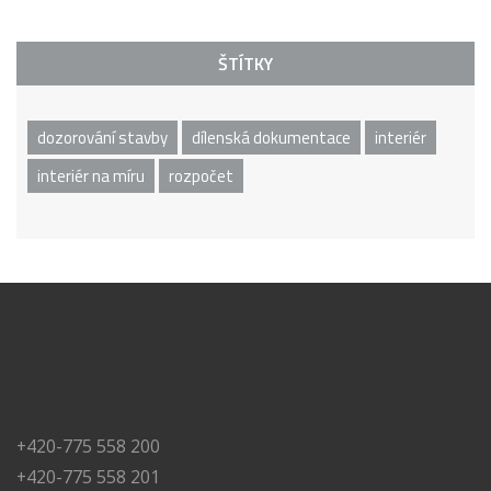
ŠTÍTKY
dozorování stavby
dílenská dokumentace
interiér
interiér na míru
rozpočet
+420-775 558 200
+420-775 558 201