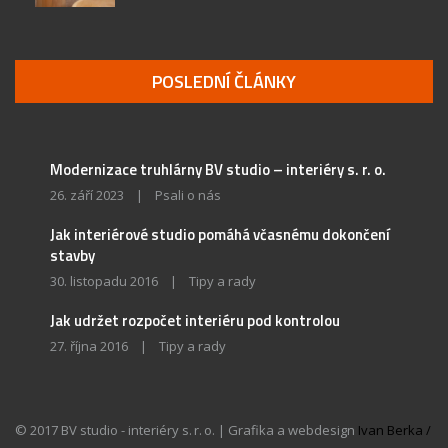
POSLEDNÍ ČLÁNKY
Modernizace truhlárny BV studio – interiéry s. r. o.
26. září 2023
|
Psali o nás
Jak interiérové studio pomáhá včasnému dokončení
stavby
30. listopadu 2016
|
Tipy a rady
Jak udržet rozpočet interiéru pod kontrolou
27. října 2016
|
Tipy a rady
© 2017 BV studio - interiéry s. r. o. | Grafika a webdesign
Ivan Berka /