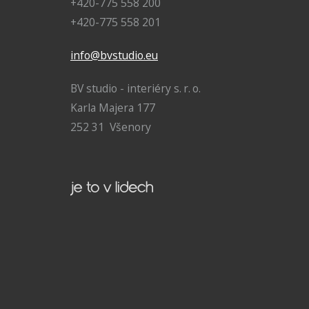
+420-775 558 200
+420-775 558 201
info@bvstudio.eu
BV studio - interiéry s. r. o.
Karla Majera 177
252 31 Všenory