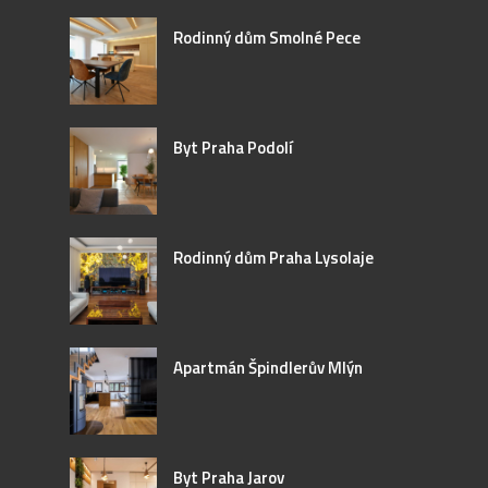
Rodinný dům Smolné Pece
Byt Praha Podolí
Rodinný dům Praha Lysolaje
Apartmán Špindlerův Mlýn
Byt Praha Jarov