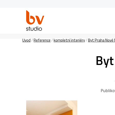
Úvod
/
Reference
/
kompletní interiéry
/
Byt Praha Nové M
Byt
Publik