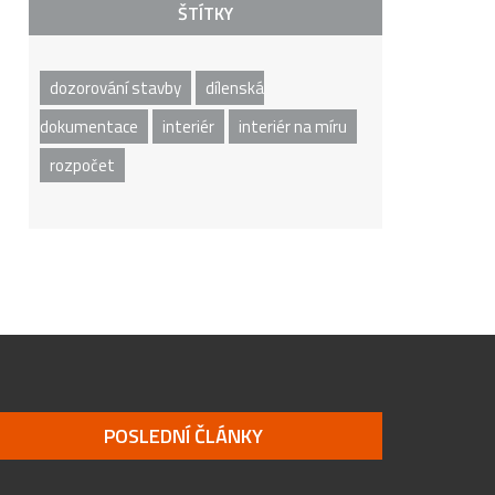
ŠTÍTKY
dozorování stavby
dílenská
dokumentace
interiér
interiér na míru
rozpočet
POSLEDNÍ ČLÁNKY