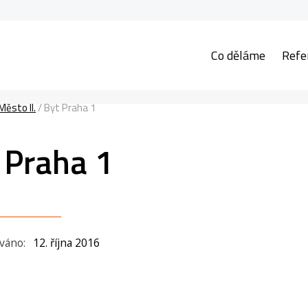
Co děláme
Refe
ěsto II.
/
Byt Praha 1
 Praha 1
ováno:
12. října 2016