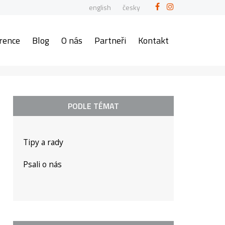
english
česky
rence
Blog
O nás
Partneři
Kontakt
PODLE TÉMAT
Tipy a rady
Psali o nás