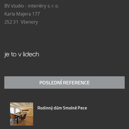
BV studio - interiéry s. r. o.
Karla Majera 177
252 31 Všenory
POSLEDNÍ REFERENCE
Rodinný dům Smolné Pece