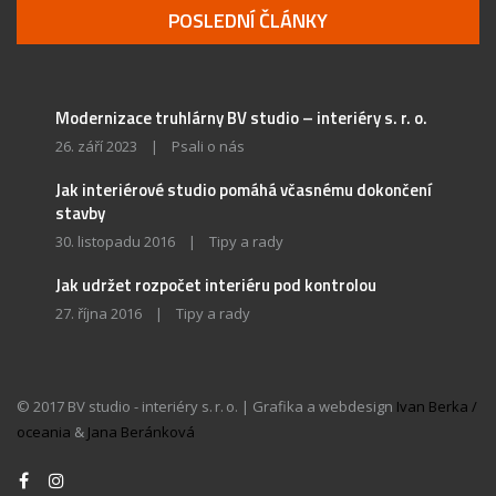
POSLEDNÍ ČLÁNKY
Modernizace truhlárny BV studio – interiéry s. r. o.
26. září 2023
|
Psali o nás
Jak interiérové studio pomáhá včasnému dokončení
stavby
30. listopadu 2016
|
Tipy a rady
Jak udržet rozpočet interiéru pod kontrolou
27. října 2016
|
Tipy a rady
© 2017 BV studio - interiéry s. r. o. | Grafika a webdesign
Ivan Berka /
oceania
&
Jana Beránková