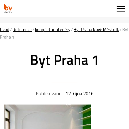
Úvod
/
Reference
/
kompletní interiéry
/
Byt Praha Nové Město II.
/
Byt
Praha 1
Byt Praha 1
Publikováno:
12. října 2016