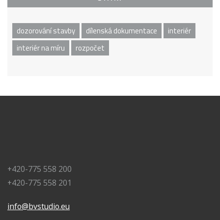
dozorování stavby
dílenská dokumentace
interiér
interiér na míru
rozpočet
+420-775 558 200
+420-775 558 201
info@bvstudio.eu