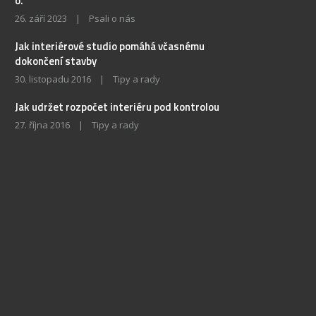
o.
26. září 2023
|
Psali o nás
Jak interiérové studio pomáhá včasnému
dokončení stavby
30. listopadu 2016
|
Tipy a rady
Jak udržet rozpočet interiéru pod kontrolou
27. října 2016
|
Tipy a rady