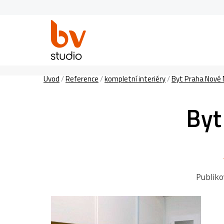
Úvod
/
Reference
/
kompletní interiéry
/
Byt Praha Nové M
Byt
Publik