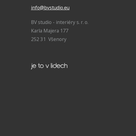
info@bvstudio.eu
BV studio - interiéry s. r. o.
Karla Majera 177
252 31 Všenory