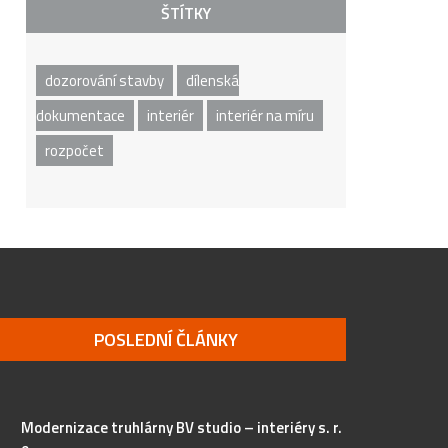
ŠTÍTKY
dozorování stavby
dílenská
dokumentace
interiér
interiér na míru
rozpočet
POSLEDNÍ ČLÁNKY
Modernizace truhlárny BV studio – interiéry s. r.