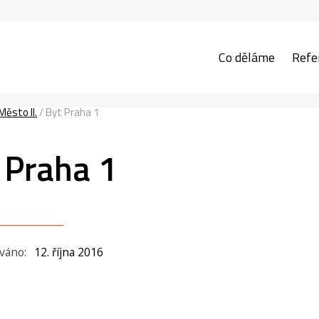
Co děláme
Refe
ěsto II.
/
Byt Praha 1
 Praha 1
ováno:
12. října 2016