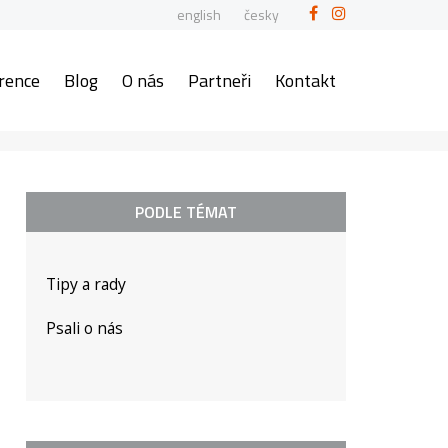
english
česky
rence
Blog
O nás
Partneři
Kontakt
PODLE TÉMAT
Tipy a rady
Psali o nás