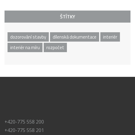
ŠTÍTKY
dozorování stavby
dílenská dokumentace
interiér
interiér na míru
rozpočet
+420-775 558 200
+420-775 558 201