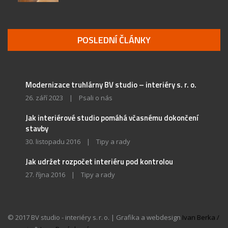
POSLEDNÍ ČLÁNKY
Modernizace truhlárny BV studio – interiéry s. r. o.
26. září 2023
|
Psali o nás
Jak interiérové studio pomáhá včasnému dokončení
stavby
30. listopadu 2016
|
Tipy a rady
Jak udržet rozpočet interiéru pod kontrolou
27. října 2016
|
Tipy a rady
© 2017 BV studio - interiéry s. r. o. | Grafika a webdesign
Ivan Berka /