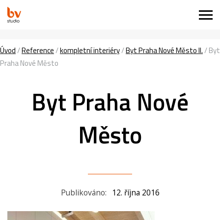
Úvod
/
Reference
/
kompletní interiéry
/
Byt Praha Nové Město II.
/
Byt
Praha Nové Město
Byt Praha Nové
Město
Publikováno:
12. října 2016