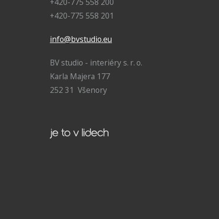
+420-775 558 200
+420-775 558 201
info@bvstudio.eu
BV studio - interiéry s. r. o.
Karla Majera 177
252 31 Všenory