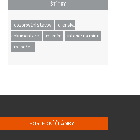
ŠTÍTKY
dozorování stavby
dílenská
dokumentace
interiér
interiér na míru
rozpočet
POSLEDNÍ ČLÁNKY