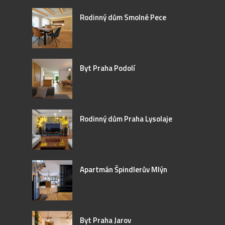
Rodinný dům Smolné Pece
Byt Praha Podolí
Rodinný dům Praha Lysolaje
Apartmán Špindlerův Mlýn
Byt Praha Jarov