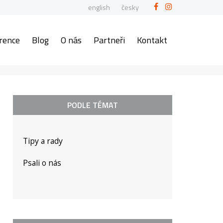
english
česky
rence
Blog
O nás
Partneři
Kontakt
PODLE TÉMAT
Tipy a rady
Psali o nás