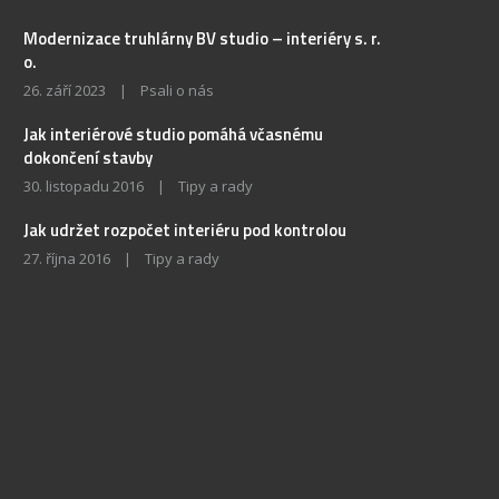
Modernizace truhlárny BV studio – interiéry s. r.
o.
26. září 2023
|
Psali o nás
Jak interiérové studio pomáhá včasnému
dokončení stavby
30. listopadu 2016
|
Tipy a rady
Jak udržet rozpočet interiéru pod kontrolou
27. října 2016
|
Tipy a rady