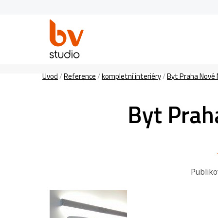
Úvod
/
Reference
/
kompletní interiéry
/
Byt Praha Nové M
Byt Prah
Publik