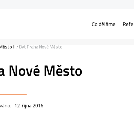
Co děláme
Refe
ěsto II.
/
Byt Praha Nové Město
a Nové Město
ováno:
12. října 2016