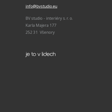
info@bvstudio.eu
BV studio - interiéry s. r. o.
Karla Majera 177
252 31 Všenory