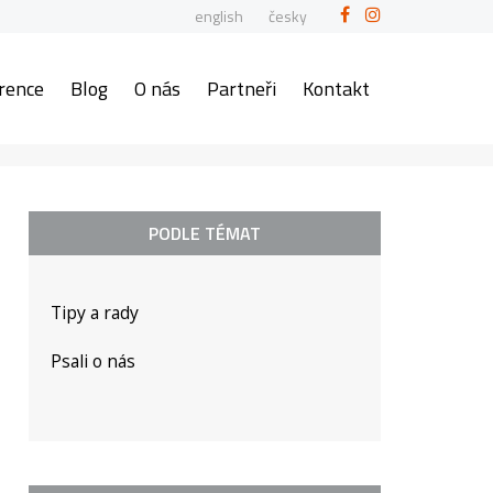
english
česky
rence
Blog
O nás
Partneři
Kontakt
PODLE TÉMAT
Tipy a rady
Psali o nás