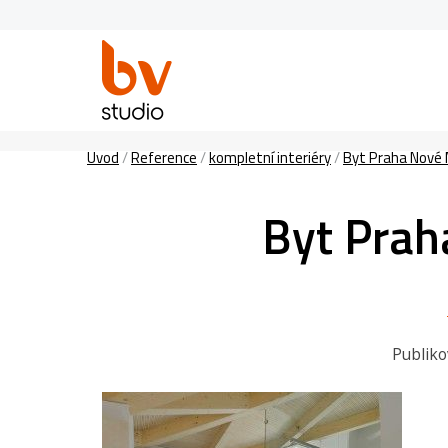
Úvod
/
Reference
/
kompletní interiéry
/
Byt Praha Nové M
Byt Prah
Publik