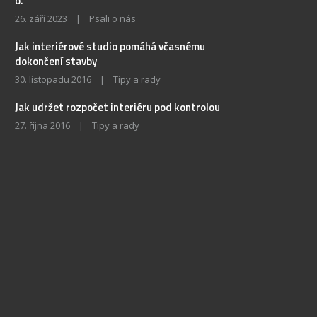
o.
26. září 2023
|
Psali o nás
Jak interiérové studio pomáhá včasnému
dokončení stavby
30. listopadu 2016
|
Tipy a rady
Jak udržet rozpočet interiéru pod kontrolou
27. října 2016
|
Tipy a rady