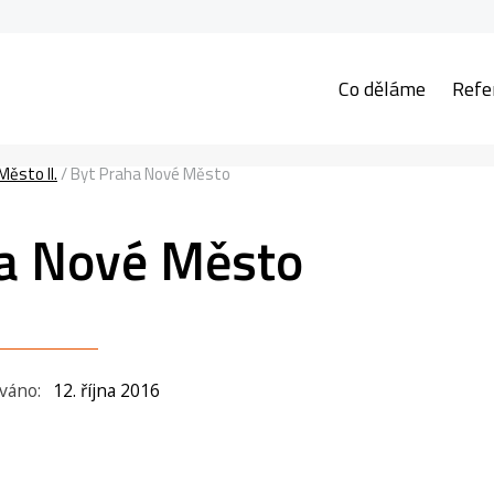
Co děláme
Refe
ěsto II.
/
Byt Praha Nové Město
a Nové Město
ováno:
12. října 2016