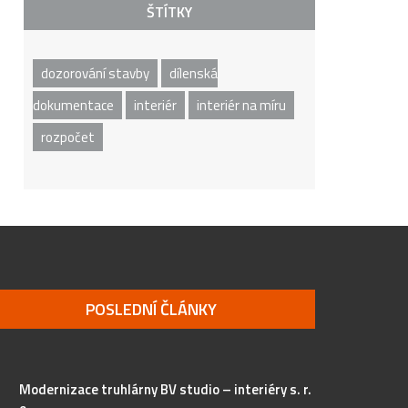
ŠTÍTKY
dozorování stavby
dílenská
dokumentace
interiér
interiér na míru
rozpočet
POSLEDNÍ ČLÁNKY
Modernizace truhlárny BV studio – interiéry s. r.