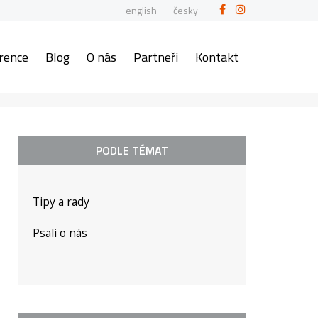
english
česky
rence
Blog
O nás
Partneři
Kontakt
PODLE TÉMAT
Tipy a rady
Psali o nás