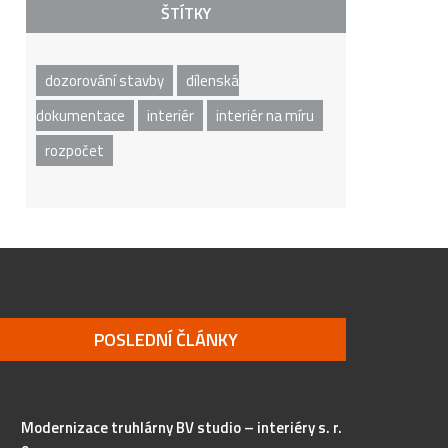
ŠTÍTKY
dozorování stavby
dílenská
dokumentace
interiér
interiér na míru
rozpočet
POSLEDNÍ ČLÁNKY
Modernizace truhlárny BV studio – interiéry s. r.