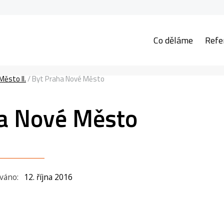
Co děláme
Refe
ěsto II.
/
Byt Praha Nové Město
a Nové Město
ováno:
12. října 2016