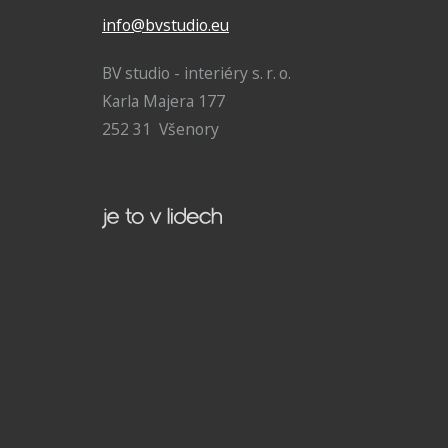
info@bvstudio.eu
BV studio - interiéry s. r. o.
Karla Majera 177
252 31 Všenory