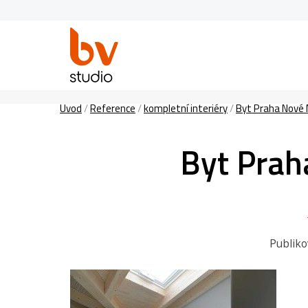
Úvod
/
Reference
/
kompletní interiéry
/
Byt Praha Nové M
Byt Prah
Publik