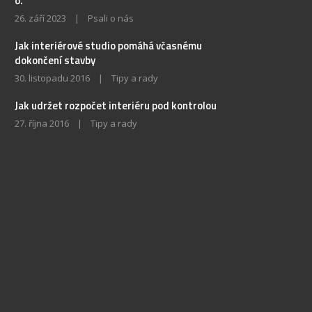
o.
26. září 2023
|
Psali o nás
Jak interiérové studio pomáhá včasnému
dokončení stavby
30. listopadu 2016
|
Tipy a rady
Jak udržet rozpočet interiéru pod kontrolou
27. října 2016
|
Tipy a rady