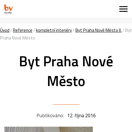
Úvod
/
Reference
/
kompletní interiéry
/
Byt Praha Nové Město II.
/
Byt
Praha Nové Město
Byt Praha Nové
Město
Publikováno:
12. října 2016