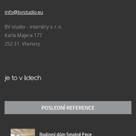
info@bvstudio.eu
BV studio - interiéry s. r. o.
Karla Majera 177
252 31 Všenory
POSLEDNÍ REFERENCE
Rodinný dům Smolné Pece