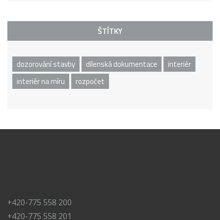
ŠTÍTKY
dozorování stavby
dílenská dokumentace
interiér
interiér na míru
rozpočet
+420-775 558 200
+420-775 558 201