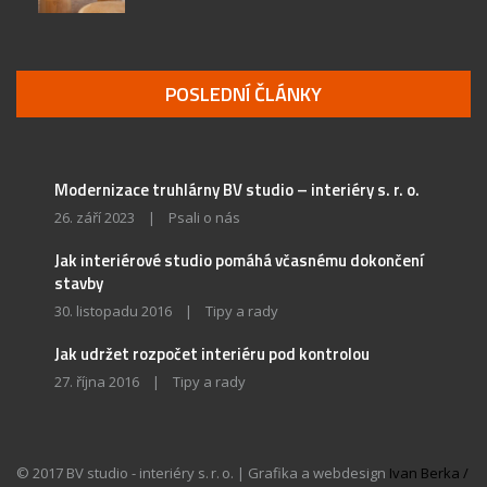
POSLEDNÍ ČLÁNKY
Modernizace truhlárny BV studio – interiéry s. r. o.
26. září 2023
|
Psali o nás
Jak interiérové studio pomáhá včasnému dokončení
stavby
30. listopadu 2016
|
Tipy a rady
Jak udržet rozpočet interiéru pod kontrolou
27. října 2016
|
Tipy a rady
© 2017 BV studio - interiéry s. r. o. | Grafika a webdesign
Ivan Berka /