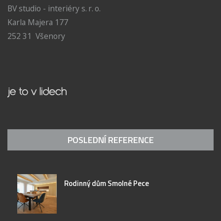
BV studio - interiéry s. r. o.
Karla Majera 177
252 31 Všenory
POSLEDNÍ REFERENCE
Rodinný dům Smolné Pece