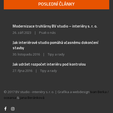
POSLEDNÍ ČLÁNKY
Modernizace truhlárny BV studio – interiéry s. r. o.
26. září 2023
|
Psali o nás
Jak interiérové studio pomáhá včasnému dokončení
stavby
30. listopadu 2016
|
Tipy a rady
Jak udržet rozpočet interiéru pod kontrolou
27. října 2016
|
Tipy a rady
© 2017 BV studio - interiéry s. r. o. | Grafika a webdesign
Ivan Berka /
oceania
&
Jana Beránková