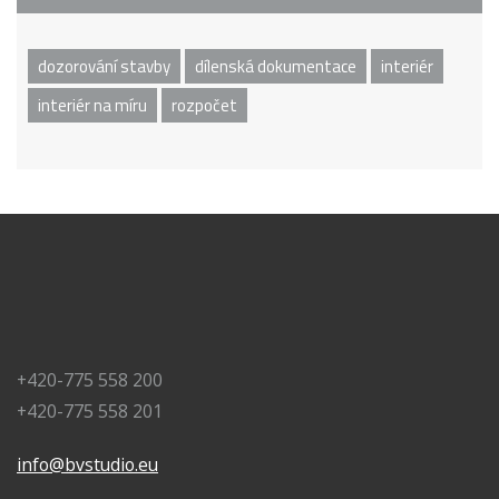
dozorování stavby
dílenská dokumentace
interiér
interiér na míru
rozpočet
+420-775 558 200
+420-775 558 201
info@bvstudio.eu