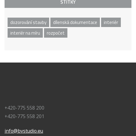
ŠTÍTKY
dozorování stavby
dílenská dokumentace
interiér
interiér na míru
rozpočet
+420-775 558 200
+420-775 558 201
info@bvstudio.eu