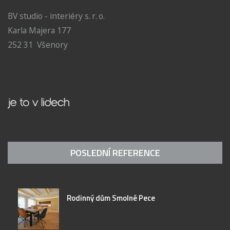
BV studio - interiéry s. r. o.
Karla Majera 177
252 31 Všenory
POSLEDNÍ REFERENCE
Rodinný dům Smolné Pece