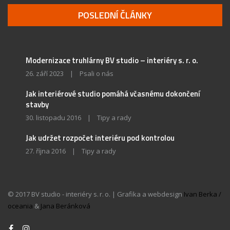
POSLEDNÍ ČLÁNKY
Modernizace truhlárny BV studio – interiéry s. r. o.
26. září 2023
|
Psali o nás
Jak interiérové studio pomáhá včasnému dokončení
stavby
30. listopadu 2016
|
Tipy a rady
Jak udržet rozpočet interiéru pod kontrolou
27. října 2016
|
Tipy a rady
© 2017 BV studio - interiéry s. r. o. | Grafika a webdesign
Ivan Berka /
oceania
&
Jana Beránková