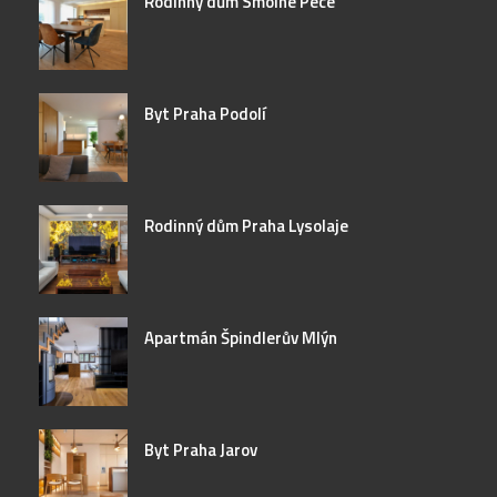
Rodinný dům Smolné Pece
Byt Praha Podolí
Rodinný dům Praha Lysolaje
Apartmán Špindlerův Mlýn
Byt Praha Jarov