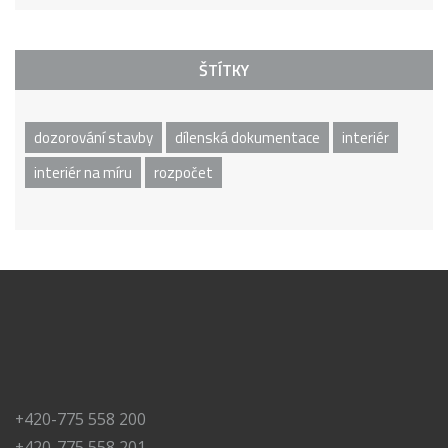
ŠTÍTKY
dozorování stavby
dílenská dokumentace
interiér
interiér na míru
rozpočet
+420-775 558 200
+420-775 558 201