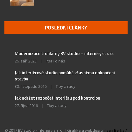
POSLEDNÍ ČLÁNKY
Modernizace truhlárny BV studio – interiéry s. r. o.
26. září 2023
|
Psali o nás
Jak interiérové studio pomáhá včasnému dokončení
stavby
30. listopadu 2016
|
Tipy a rady
Jak udržet rozpočet interiéru pod kontrolou
27. října 2016
|
Tipy a rady
© 2017 BV studio - interiéry s. r. o. | Grafika a webdesign
Ivan Berka /