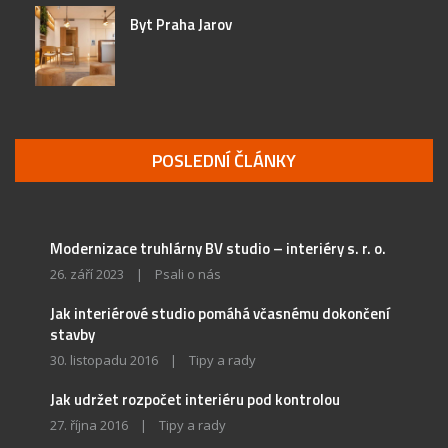
Byt Praha Jarov
POSLEDNÍ ČLÁNKY
Modernizace truhlárny BV studio – interiéry s. r. o.
26. září 2023
|
Psali o nás
Jak interiérové studio pomáhá včasnému dokončení
stavby
30. listopadu 2016
|
Tipy a rady
Jak udržet rozpočet interiéru pod kontrolou
27. října 2016
|
Tipy a rady