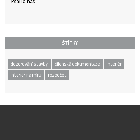
Psali o nás
ŠTÍTKY
dozorování stavby
dílenská dokumentace
interiér
interiér na míru
rozpočet