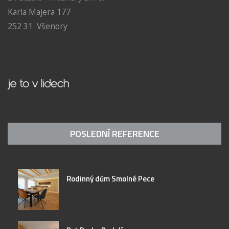
Karla Majera 177
252 31 Všenory
POSLEDNÍ REFERENCE
Rodinný dům Smolné Pece