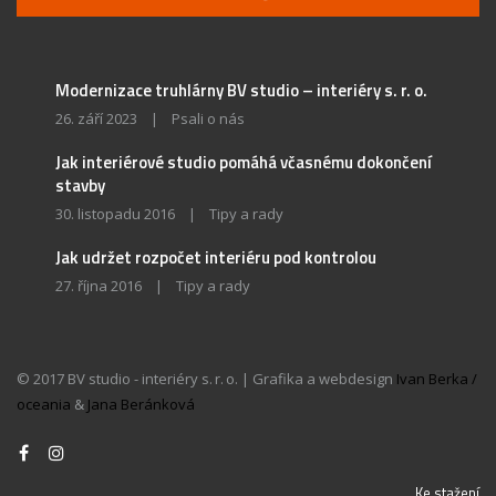
Modernizace truhlárny BV studio – interiéry s. r. o.
26. září 2023
|
Psali o nás
Jak interiérové studio pomáhá včasnému dokončení
stavby
30. listopadu 2016
|
Tipy a rady
Jak udržet rozpočet interiéru pod kontrolou
27. října 2016
|
Tipy a rady
© 2017 BV studio - interiéry s. r. o. | Grafika a webdesign
Ivan Berka /
oceania
&
Jana Beránková
Ke stažení