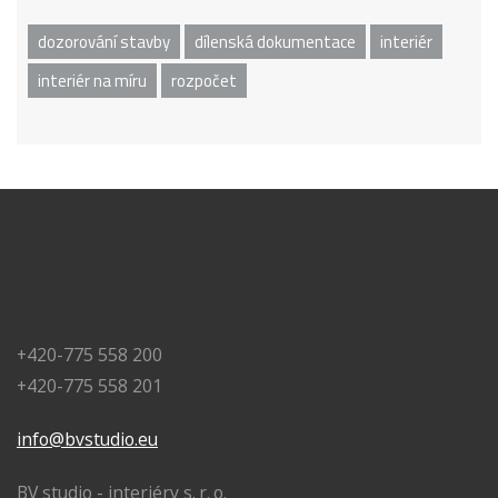
dozorování stavby
dílenská dokumentace
interiér
interiér na míru
rozpočet
+420-775 558 200
+420-775 558 201
info@bvstudio.eu
BV studio - interiéry s. r. o.