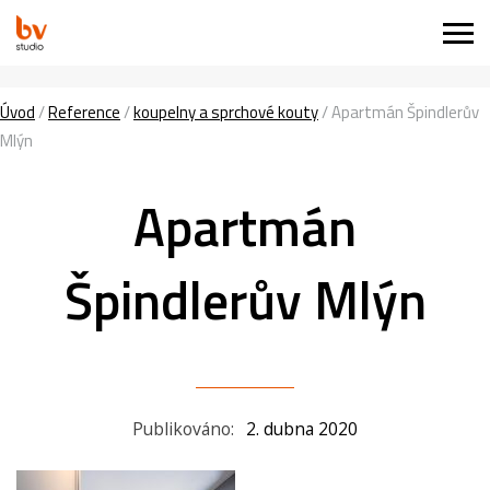
Úvod
/
Reference
/
koupelny a sprchové kouty
/
Apartmán Špindlerův
Mlýn
Apartmán
Špindlerův Mlýn
Publikováno:
2. dubna 2020