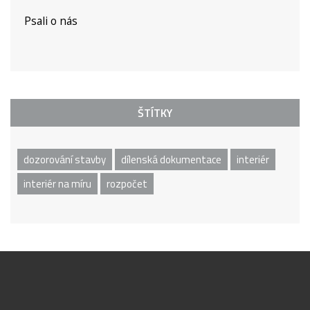
Psali o nás
ŠTÍTKY
dozorování stavby
dílenská dokumentace
interiér
interiér na míru
rozpočet