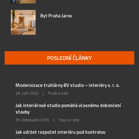
Byt Praha Jarov
POSLEDNÍ ČLÁNKY
Modernizace truhlárny BV studio – interiéry s. r. o.
26. září 2023
|
Psali o nás
Jak interiérové studio pomáhá včasnému dokončení
stavby
30. listopadu 2016
|
Tipy a rady
Jak udržet rozpočet interiéru pod kontrolou